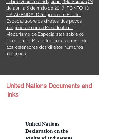
sobre Questões Indígenas, 16a Sessão,
24
de abril a 5 de maio de 2017,
PONTO 10
DA AGENDA: Diálogo com o Relator
Especial sobre os direitos dos povos
indígenas e com o Presidente do
Mecanismo de Especialistas sobre os
Direitos dos Povos Indígenas a respeito
aos defensores dos direitos humanos
indígenas.
United Nations Documents and
links
United Nations
Declaration on the
Rights of Indigenous