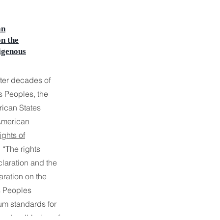
an
n the
igenous
fter decades of
s Peoples, the
rican States
merican
ights of
. “The rights
claration and the
ration on the
s Peoples
um standards for
, and well-being of